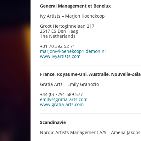
General Management et Benelux
Ivy Artists – Marjon Koenekoop
Groot Hertoginnelaan 217
2517 ES Den Haag
The Netherlands
+31 70 392 52 71
marjon@koenekoop1.demon.nl
www.ivyartists.com
France, Royaume-Uni, Australie, Nouvelle-Zél
Gratia Arts – Emily Granozio
+44 (0) 7791 589 577
emily@gratia-arts.com
www.gratia-arts.com
Scandinavie
Nordic Artists Management A/S – Amelia Jakob