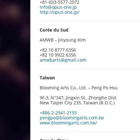
+81-(0)3-5577-2072
info@opus-one.jp
http://opus-one.jp/
Corée du Sud
AMWB – Jinyoung Kim
+82 10 8777 6356
+82 10 9922 6356
amwbarts@gmail.com
Taïwan
Blooming Arts Co., Ltd. – Peng Po Hsu
9F-3, N°347, Jingxin St., Zhonghe Dist
New Taipei City 235, Taiwan (R.O.C.)
+886-2-2941-2155
pengpo@bloomingarts.com.tw
www.bloomingarts.com.tw/