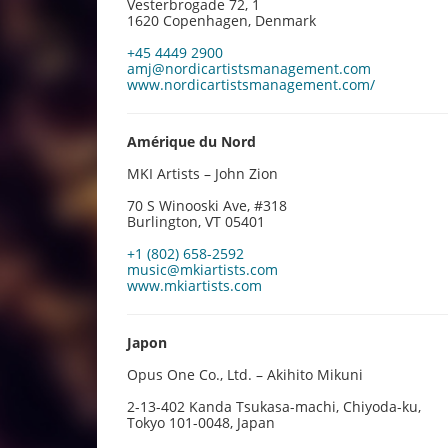
Vesterbrogade 72, 1
1620 Copenhagen, Denmark
+45 4449 2900
amj@nordicartistsmanagement.
com
www.nordicartistsmanagement.com/
Amérique du Nord
MKI Artists – John Zion
70 S Winooski Ave, #318
Burlington, VT 05401
+1 (802) 658-2592
music@mkiartists.com
w
ww.mkiartists.com
Japon
Opus One Co., Ltd. – Akihito Mikuni
2-13-402 Kanda Tsukasa-machi, Chiyoda-ku,
Tokyo 101-0048, Japan