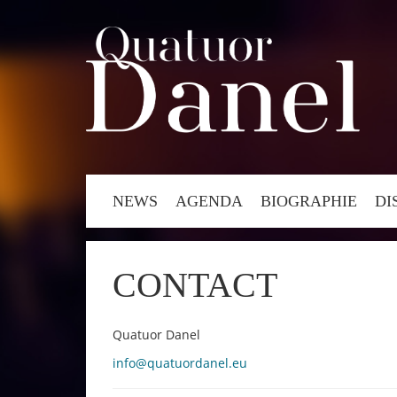
NEWS
AGENDA
BIOGRAPHIE
DI
CONTACT
Quatuor Danel
info@quatuordanel.eu